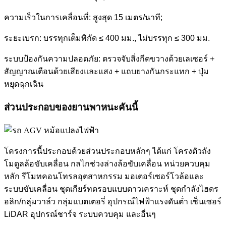
ความเร็วในการเคลื่อนที่: สูงสุด 15 เมตร/นาที;
ระยะเบรก: บรรทุกเต็มพิกัด ≤ 400 มม., ไม่บรรทุก ≤ 300 มม.
ระบบป้องกันความปลอดภัย: ตรวจจับสิ่งกีดขวางด้วยเลเซอร์ +
สัญญาณเตือนด้วยเสียงและแสง + แถบยางกันกระแทก + ปุ่ม
หยุดฉุกเฉิน
ส่วนประกอบของยานพาหนะคันนี้
โครงการนี้ประกอบด้วยส่วนประกอบหลักๆ ได้แก่ โครงตัวถัง
โมดูลล้อขับเคลื่อน กลไกช่วงล่างล้อขับเคลื่อน หน่วยควบคุม
หลัก รีโมทคอนโทรลอุตสาหกรรม มอเตอร์เซอร์โวล้อและ
ระบบขับเคลื่อน ชุดเกียร์ทดรอบแบบดาวเคราะห์ ชุดกำลังไฮดร
อลิก/กลุ่มวาล์ว กลุ่มแบตเตอรี่ อุปกรณ์ไฟฟ้าแรงดันต่ำ เซ็นเซอร์
LiDAR อุปกรณ์ชาร์จ ระบบควบคุม และอื่นๆ