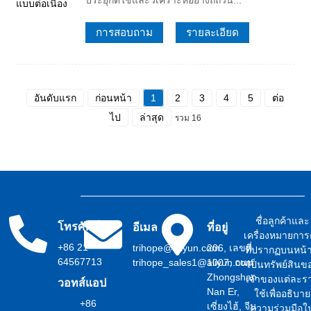
การสอบถาม
รายละเอียด
อันดับแรก
ก่อนหน้า
1
2
3
4
5
ต่อ
ไป
ล่าสุด
รวม 16
ชื่อลูกค้าและ
โทรศัพท์
อีเมล
ที่อยู่
เครื่องหมายการ
+86 21
trihope@aliyun.com
206, เลขที่
ที่ปรากฏบนหน้าน
64567713
trihope_sales1@aliyun.com
1007, ถนน
เป็นทรัพย์สินข
Zhongshan
เจ้าของแต่ละร
วอทส์แอป
Nan Er,
ใช้เพื่ออธิบาย
+86
เซี่ยงไฮ้, จีน
ความร่วมมือใ